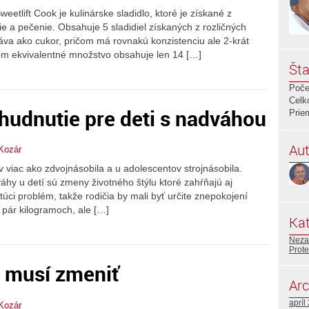
eetlift Cook je kulinárske sladidlo, ktoré je získané z
nie a pečenie. Obsahuje 5 sladidiel získaných z rozličných
ráva ako cukor, pričom má rovnakú konzistenciu ale 2-krát
čom ekvivalentné množstvo obsahuje len 14 […]
Šta
Poče
Celk
hudnutie pre deti s nadváhou
Prie
Aut
Kozár
 viac ako zdvojnásobila a u adolescentov strojnásobila.
áhy u detí sú zmeny životného štýlu ktoré zahŕňajú aj
stúci problém, takže rodičia by mali byť určite znepokojení
pár kilogramoch, ale […]
Kat
Neza
Prote
a musí zmeniť
Arc
apríl
Kozár