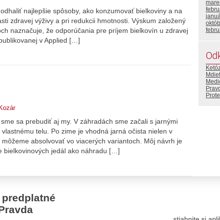
mare
febr
dhaliť najlepšie spôsoby, ako konzumovať bielkoviny a na
janu
asti zdravej výživy a pri redukcii hmotnosti. Výskum založený
októ
ch naznačuje, že odporúčania pre príjem bielkovín u zdravej
febr
publikovanej v Applied […]
Od
Ketó
Mdiet
Medi
Prav
Prote
Kozár
 sme sa prebudiť aj my. V záhradách sme začali s jarnými
vlastnému telu. Po zime je vhodná jarná očista nielen v
 môžeme absolvovať vo viacerých variantoch. Môj návrh je
e bielkovinových jedál ako náhradu […]
 predplatné
Pravda
stiahnite si ap