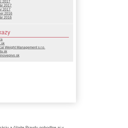
c 2017
uár 2017
ár 2017
ber 2016
uár 2016
kazy
za
.sk
cal Weight Management s.r.o.
da.sk
inovepivo.sk
likáciu a čítajte Pravdu pohodlne aj v