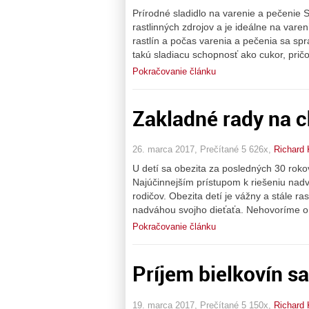
Prírodné sladidlo na varenie a pečenie Sw
rastlinných zdrojov a je ideálne na vare
rastlín a počas varenia a pečenia sa sp
takú sladiacu schopnosť ako cukor, pri
Pokračovanie článku
Zakladné rady na c
26. marca 2017, Prečítané 5 626x,
Richard 
U detí sa obezita za posledných 30 rokov
Najúčinnejším prístupom k riešeniu nadv
rodičov. Obezita detí je vážny a stále ra
nadváhou svojho dieťaťa. Nehovoríme o 
Pokračovanie článku
Príjem bielkovín s
19. marca 2017, Prečítané 5 150x,
Richard 