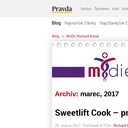
Správy
Športweb
Auto
Kok
Blog
Najnovšie články
Najčítanejšie č
Blog
>
MUDr. Richard Kozár
Archív:
marec, 2017
Sweetlift Cook – pr
28. marca 2017, Prečítané 4 723x,
Richard 