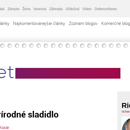
tail
Zdravie
Žena
Varecha
Záhrada
Užitočná
Video
DefenceNews
lánky
Najkomentovanejšie články
Zoznam blogov
Komerčné blog
Ri
írodné sladidlo
richa
Kozár