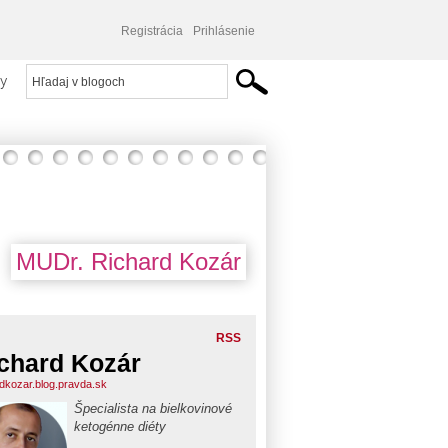
Registrácia
Prihlásenie
y
MUDr. Richard Kozár
RSS
chard Kozár
rdkozar.blog.pravda.sk
Špecialista na bielkovinové
ketogénne diéty