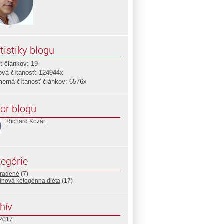
tistiky blogu
t článkov: 19
ová čítanosť: 124944x
merná čítanosť článkov: 6576x
or blogu
Richard Kozár
egórie
radené
(7)
ínová ketogénna diéta
(17)
hív
 2017