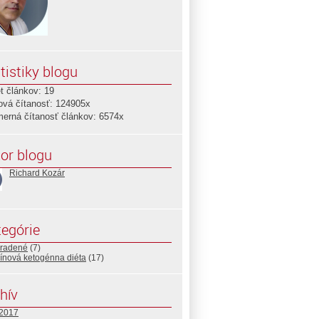
tistiky blogu
t článkov: 19
ová čítanosť: 124905x
merná čítanosť článkov: 6574x
or blogu
Richard Kozár
egórie
radené
(7)
ínová ketogénna diéta
(17)
hív
 2017