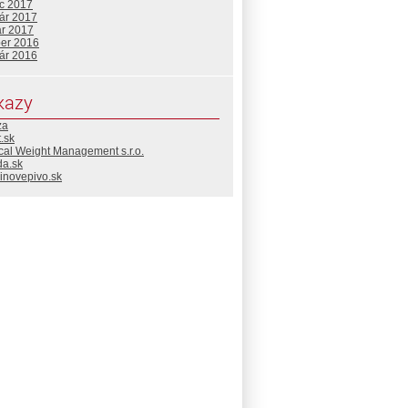
c 2017
uár 2017
ár 2017
ber 2016
uár 2016
kazy
za
.sk
cal Weight Management s.r.o.
da.sk
inovepivo.sk