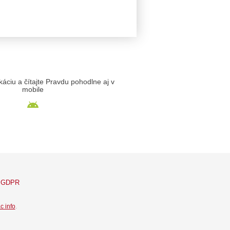
likáciu a čítajte Pravdu pohodlne aj v
mobile
GDPR
c info
.