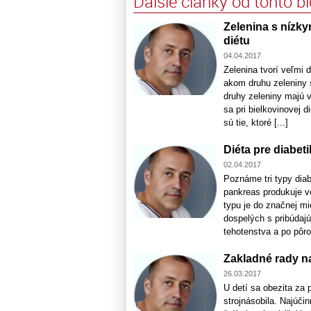
Ďalšie články od tohto b
Zelenina s nízk
diétu
04.04.2017
Zelenina tvorí veľmi 
akom druhu zeleniny s
druhy zeleniny majú 
sa pri bielkovinovej d
sú tie, ktoré [...]
Diéta pre diabet
02.04.2017
Poznáme tri typy diab
pankreas produkuje ve
typu je do značnej m
dospelých s pribúdaj
tehotenstva a po pôro
Zakladné rady n
26.03.2017
U detí sa obezita za 
strojnásobila. Najúči