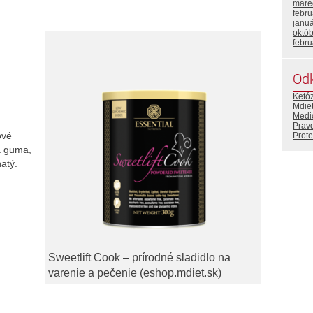
mare
febr
janu
októ
febr
Od
Ketó
Mdiet
Medi
Prav
lové
Prote
vá guma,
atý.
Sweetlift Cook – prírodné sladidlo na
varenie a pečenie (eshop.mdiet.sk)