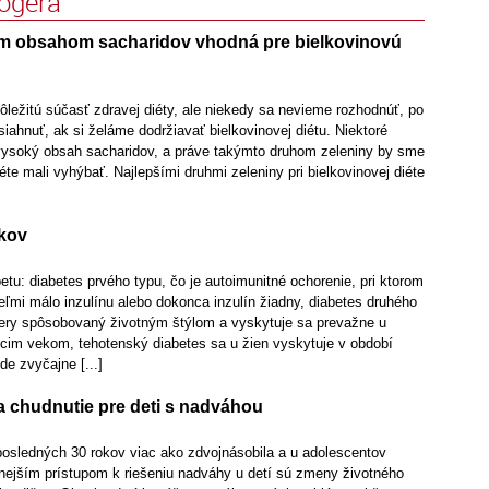
logera
ym obsahom sacharidov vhodná pre bielkovinovú
dôležitú súčasť zdravej diéty, ale niekedy sa nevieme rozhodnúť, po
iahnuť, ak si želáme dodržiavať bielkovinovej diétu. Niektoré
vysoký obsah sacharidov, a práve takýmto druhom zeleniny by sme
iéte mali vyhýbať. Najlepšími druhmi zeleniny pri bielkovinovej diéte
ikov
etu: diabetes prvého typu, čo je autoimunitné ochorenie, pri ktorom
ľmi málo inzulínu alebo dokonca inzulín žiadny, diabetes druhého
iery spôsobovaný životným štýlom a vyskytuje sa prevažne u
úcim vekom, tehotenský diabetes sa u žien vyskytuje v období
de zvyčajne [...]
a chudnutie pre deti s nadváhou
posledných 30 rokov viac ako zdvojnásobila a u adolescentov
nnejším prístupom k riešeniu nadváhy u detí sú zmeny životného