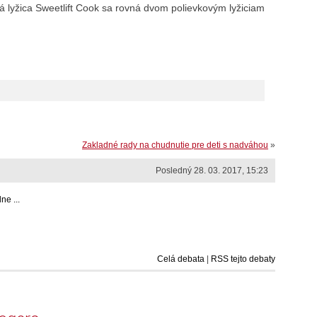
 lyžica Sweetlift Cook sa rovná dvom polievkovým lyžiciam
Zakladné rady na chudnutie pre deti s nadváhou
»
Posledný 28. 03. 2017, 15:23
ne ...
Celá debata
|
RSS tejto debaty