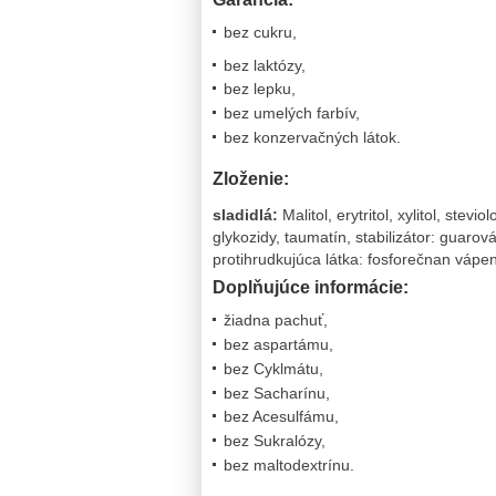
bez cukru,
bez laktózy,
bez lepku,
bez umelých farbív,
bez konzervačných látok.
Zloženie:
sladidlá:
Malitol, erytritol, xylitol, stevio
glykozidy, taumatín, stabilizátor: guaro
protihrudkujúca látka: fosforečnan vápen
Doplňujúce informácie:
žiadna pachuť,
bez aspartámu,
bez Cyklmátu,
bez Sacharínu,
bez Acesulfámu,
bez Sukralózy,
bez maltodextrínu.