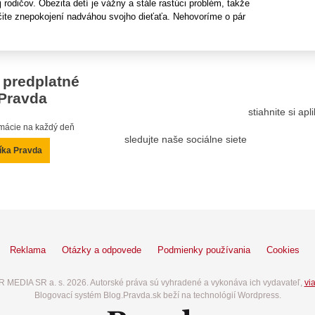
j rodičov. Obezita detí je vážny a stále rastúci problém, takže
rčite znepokojení nadváhou svojho dieťaťa. Nehovoríme o pár
 predplatné
Pravda
stiahnite si ap
ormácie na každý deň
sledujte naše sociálne siete
íka Pravda
Reklama
Otázky a odpovede
Podmienky používania
Cookies
 MEDIA SR a. s. 2026. Autorské práva sú vyhradené a vykonáva ich vydavateľ,
via
Blogovací systém Blog.Pravda.sk beží na technológií Wordpress.