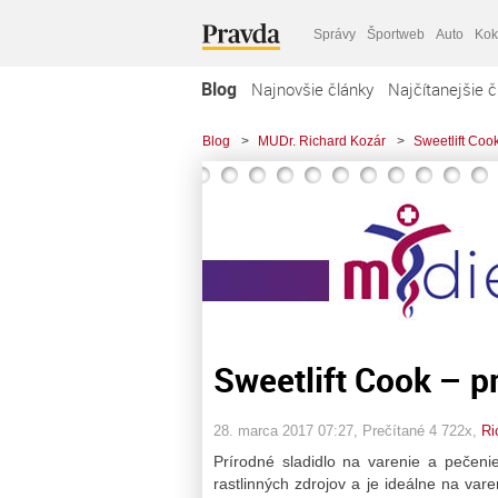
Správy
Športweb
Auto
Kok
Blog
Najnovšie články
Najčítanejšie č
Blog
>
MUDr. Richard Kozár
>
Sweetlift Cook
Sweetlift Cook – pr
28. marca 2017 07:27
, Prečítané 4 722x,
Ri
Prírodné sladidlo na varenie a pečen
rastlinných zdrojov a je ideálne na var