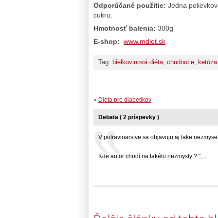
Odporúčané použitie:
Jedna polievková
cukru.
Hmotnosť balenia:
300g
E-shop:
www.mdiet.sk
Tag:
bielkovinová diéta
,
chudnutie
,
ketóza
«
Diéta pre diabetikov
Debata ( 2 príspevky )
V potravinarstve sa objavuju aj take nezmysel
Kde autor chodí na takéto nezmysly ? ", ...