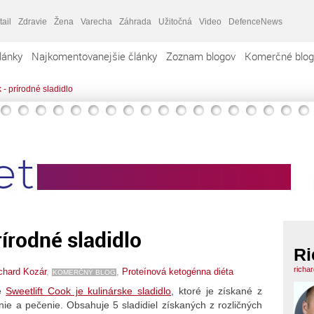
tail
Zdravie
Žena
Varecha
Záhrada
Užitočná
Video
DefenceNews
lánky
Najkomentovanejšie články
Zoznam blogov
Komerčné blog
 - prírodné sladidlo
írodné sladidlo
Ri
richa
chard Kozár
,
,
Proteínová ketogénna diéta
KOMERČNÝ BLOG
ie
Sweetlift Cook je kulinárske sladidlo
, ktoré je získané z
enie a pečenie. Obsahuje 5 sladidiel získaných z rozličných