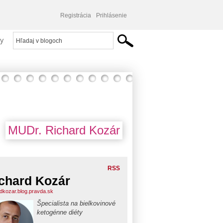
Registrácia
Prihlásenie
y
MUDr. Richard Kozár
RSS
chard Kozár
rdkozar.blog.pravda.sk
Špecialista na bielkovinové
ketogénne diéty