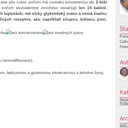
práva ako cukor, pričom má rovnakú konzistenciu ale
2-krát
 pričom ekvivalentné množstvo obsahuje
len 14 kalórií.
ých teplotách, má nízky glykemický index a nemá žiadnu
ičných receptov, ako napríklad sirupov, krémov, pien,
Šta
Poče
Celk
Prie
ky nemodifikované),
Aut
om, laktózovou a gluténovou intoleranciou a tehotné ženy,
.
Kat
Neza
Prote
Arc
apríl