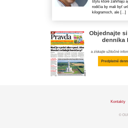
štýlu ktoré zahŕňajú a
rodičia by mali byť u
kilogramoch, ale [...]
Objednajte si
denníka 
a získajte užitočné inf
Predplatné denn
Kontakty
© OUR