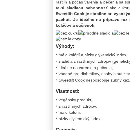
rastlín a počas varenia a pečenia sa s
takú sladiacu schopnosť
ako cukor,
Sweetlift Cook je stabilné pri vysok
pachuť. Je ideálne na prípravu rozl
koláčov a sušienok.
Výhody:
málo kalórií a nízky glykemický index,
sladidlá z rastlinných zdrojov (genetic
ideálne na varenie a pečenie,
vhodné pre diabetikov, osoby s autizm
Sweetlift Cook nespôsobuje zubný kaz
Vlastnosti:
vegánsky produkt,
z rastlinných zdrojov,
málo kalórií,
nízky glykemický index.
Garancia: