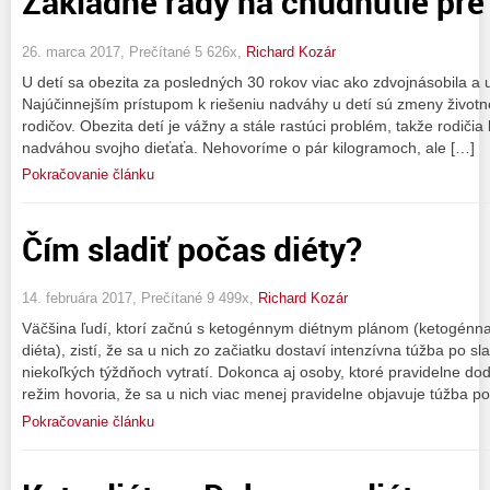
Zakladné rady na chudnutie pre
26. marca 2017, Prečítané 5 626x,
Richard Kozár
U detí sa obezita za posledných 30 rokov viac ako zdvojnásobila a 
Najúčinnejším prístupom k riešeniu nadváhy u detí sú zmeny životné
rodičov. Obezita detí je vážny a stále rastúci problém, takže rodičia
nadváhou svojho dieťaťa. Nehovoríme o pár kilogramoch, ale […]
Pokračovanie článku
Čím sladiť počas diéty?
14. februára 2017, Prečítané 9 499x,
Richard Kozár
Väčšina ľudí, ktorí začnú s ketogénnym diétnym plánom (ketogénna
diéta), zistí, že sa u nich zo začiatku dostaví intenzívna túžba po s
niekoľkých týždňoch vytratí. Dokonca aj osoby, ktoré pravidelne do
režim hovoria, že sa u nich viac menej pravidelne objavuje túžba p
Pokračovanie článku