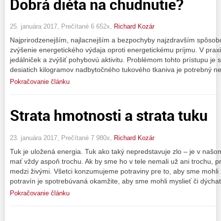
Dobrá diéta na chudnutie?
25. januára 2017, Prečítané 6 652x,
Richard Kozár
Najprirodzenejším, najlacnejším a bezpochyby najzdravším spôsobo
zvýšenie energetického výdaja oproti energetickému príjmu. V prax
jedálniček a zvýšiť pohybovú aktivitu. Problémom tohto prístupu je 
desiatich kilogramov nadbytočného tukového tkaniva je potrebný n
Pokračovanie článku
Strata hmotnosti a strata tuku
23. januára 2017, Prečítané 7 980x,
Richard Kozár
Tuk je uložená energia. Tuk ako taký nepredstavuje zlo – je v na
mať vždy aspoň trochu. Ak by sme ho v tele nemali už ani trochu,
medzi živými. Všetci konzumujeme potraviny pre to, aby sme mohli ž
potravín je spotrebúvaná okamžite, aby sme mohli myslieť či dýchať
Pokračovanie článku