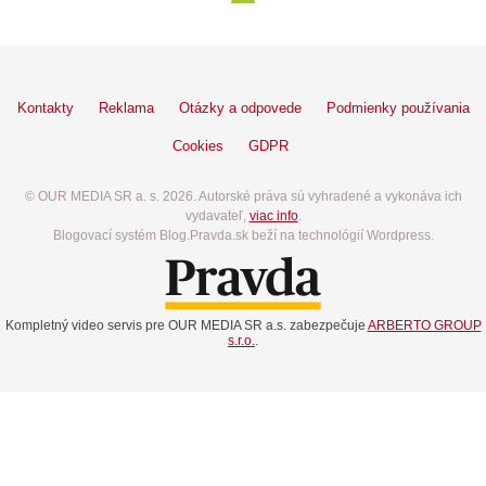
Kontakty
Reklama
Otázky a odpovede
Podmienky používania
Cookies
GDPR
© OUR MEDIA SR a. s. 2026. Autorské práva sú vyhradené a vykonáva ich
vydavateľ,
viac info
.
Blogovací systém Blog.Pravda.sk beží na technológií Wordpress.
Kompletný video servis pre OUR MEDIA SR a.s. zabezpečuje
ARBERTO GROUP
s.r.o.
.