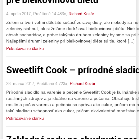
4. apríla 2017, Prečítané 14 483x,
Richard Kozár
Zelenina tvorí veľmi dôležitú súčasť zdravej diéty, ale niekedy sa
zeleniny siahnuť, ak si želáme dodržiavať bielkovinovej diétu. Niek
obsah sacharidov, a práve takýmto druhom zeleniny by sme sa pri bi
Najlepšími druhmi zeleniny pri bielkovinovej diéte sú tie, ktoré […]
Pokračovanie článku
Sweetlift Cook – prírodné sladi
28. marca 2017, Prečítané 4 723x,
Richard Kozár
Prírodné sladidlo na varenie a pečenie Sweetlift Cook je kulinárske s
rastlinných zdrojov a je ideálne na varenie a pečenie. Obsahuje 5 sl
rastlín a počas varenia a pečenia sa správa ako cukor, pričom má r
takú sladiacu schopnosť ako cukor, pričom ekvivalentné množstvo 
Pokračovanie článku