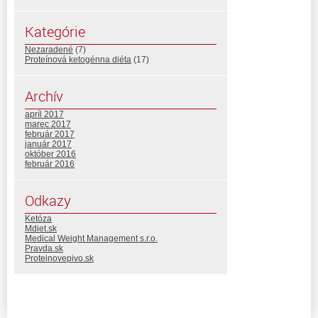
Kategórie
Nezaradené
(7)
Proteínová ketogénna diéta
(17)
Archív
apríl 2017
marec 2017
február 2017
január 2017
október 2016
február 2016
Odkazy
Ketóza
Mdiet.sk
Medical Weight Management s.r.o.
Pravda.sk
Proteinovepivo.sk