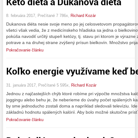
Keto diéta a Dukanova diéta
8. februára 2017, Prečítané 7 786x,
Richard Kozár
Dukanova diéta nesie svoje meno po jej celosvetovom propagátorovi
všetci však vedia, že z medicínskeho hľadiska sa jedna o bielkovin
pokúša navodiť určitý stupeň ketózy, tj. stavu pri ktorom je výrazne
potrave a na druhej strane zvýšený prísun bielkovín. Množstvo prij
Pokračovanie článku
Koľko energie využívame keď 
31. januára 2017, Prečítané 5 595x,
Richard Kozár
Jednou z najčastejších chýb ktoré robíme pri výpočte množstva kal
joggingu alebo behu je, že neberieme do úvahy počet spálených kalór
by sme jednoducho zostali doma a napríklad sledovali televíziu. Id
základnú hodnotu spálených kalórií. Aby bolo možné skutočne prísť
Pokračovanie článku