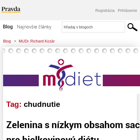
Registrácia
Prihlásenie
Blog
Najnovšie články
Najčítanejšie články
Blog
>
MUDr. Richard Kozár
Najkomentovanejšie články
Zoznam blogov
Komerčné blogy
Tag:
chudnutie
Zelenina s nízkym obsahom sa
pre bielkovinovú diétu