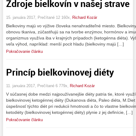
Zdroje bielkovín v našej strave
15. januára 2017, Prečítané 12 160x,
Richard Kozár
Bielkoviny majú vo výžive človeka nenahraditeľné miesto. Bielkovin
obnovu tkaniva, zúčastňujú sa na tvorbe enzýmov, hormónov a imuni
organizmus využíva iba v krajných prípadoch (ketogénna diéta). Vyš
veľa výhod, napríklad: menší pocit hladu (bielkoviny majú […]
Pokračovanie článku
Princíp bielkovinovej diéty
11. januára 2017, Prečítané 6 779x,
Richard Kozár
V súčasnej dobe medzi najpoužívanejšie diéty patria tie, ktoré vyu
bielkovinovej ketogénnej diéty (Dukanova diéta, Paleo diéta, M.Die
úspešnosť týchto diét pri redukcii hmotnosti a čo to vlastne bielkov
ketodiéty (bielkovinovej ketogénnej diéty) plynie z jej definície, […]
Pokračovanie článku