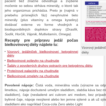
pacient tiež značne odvodňuje a zvýšené
močenie so sebou strháva minerály, o ktoré tak
jeho organizmus prichádza. Preto je (najmä v
priebehu prísnejších fáz) nevyhnutné tieto
minerály (plus vitamíny a omega kyseliny)
dodávať externe vo forme vhodných a
biodisponibilných doplnkov stravy (
Draslík,
Sodík, Horčík, Vápnik, Multivitamín, Omega).
Recepty pre prípravu jedál počas
bielkovinovej diéty nájdete tu:
Vzorový jedálni
Vzorový jedálniček bielkovinovej ketogénnej
diéty
diéty
Bielkovinové polievky na chudnutie
Šaláty z povolených druhov potravín pre ketogénnu diétu
Proteínové palacinky na chudnutie
Bielkovinové omelety na chudnutie
Povolené nápoje:
Čistá voda, minerálna voda (výrazne sa odp
limetkou, nápoje dochutené umelým sladidlom, slabšia káva bez m
sladidlom), čaje (nesladené ani cukrom ani medom, bez prípad
bylinné čaje, nápoje nesýtené alebo len jemne sýtené a ak už sý
sladidlami ako napríklad Coca-cola Zero alebo Light