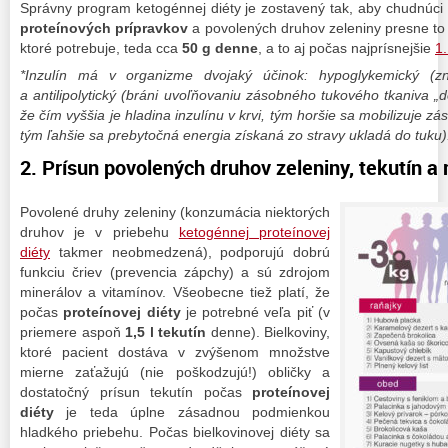
Správny program ketogénnej diéty je zostavený tak, aby chudnúci
proteínových prípravkov
a povolených druhov zeleniny presne t
ktoré potrebuje, teda cca
50 g denne
, a to aj počas najprísnejšie
1.
*Inzulín má v organizme dvojaký účinok: hypoglykemický (zni
a antilipolytický (bráni uvoľňovaniu zásobného tukového tkaniva „
že čím vyššia je hladina inzulínu v krvi, tým horšie sa mobilizuje z
tým ľahšie sa prebytočná energia získaná zo stravy ukladá do tuku)
2. Prísun povolených druhov zeleniny, tekutín a
Povolené druhy zeleniny (konzumácia niektorých
druhov je v priebehu
ketogénnej proteínovej
diéty
takmer neobmedzená), podporujú dobrú
funkciu čriev (prevencia zápchy) a sú zdrojom
minerálov a vitamínov. Všeobecne tiež platí, že
počas
proteínovej diéty
je potrebné veľa piť (v
priemere aspoň
1,5 l tekutín
denne). Bielkoviny,
ktoré pacient dostáva v zvýšenom množstve
mierne zaťažujú (nie poškodzujú!) obličky a
dostatočný prísun tekutín počas
proteínovej
diéty
je teda úplne zásadnou podmienkou
hladkého priebehu. Počas bielkovinovej diéty sa