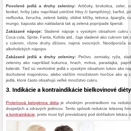
Povolené jedlá a druhy zeleniny:
Artičoky, brokolica, zeler, 
fenikel, hríby (ako napríklad ustričné hlivy či šampiňóny), karfiol, 
reďkovka, žerucha, zelené šaláty, obilné klíčky, tekvica, špargľa, r
mungo, kapusta ako nakladaná tak aj zelená poprípade špenát.
Zakázané nápoje:
Sladené nápoje s vysokým obsahom cukru ak
Coca-cola, Sprite, Fanta, Kofola atd., čaje sladené ako cukrom ta
s cukrom, rôzne druhy džúsov, najmä ovocných. Neodporúča sa
alkoholických nápojov.
Zakázané jedlá a druhy zeleniny:
Pečivo, zemiaky, ryža, slad
zeleniny ako napríklad kukurica, hrach, mrkva, paradajka, papri
kaleráb. Tiež sú nevhodné jedlá s vysokým obsahom tukov ako naprí
dochutené majonézou, alebo väčším množstvom horčice ako aj 
jedlá, ktoré často obsahujú veľké množstvo cukru.
3. Indikácie a kontraindikácie bielkovinové diéty
Proteínová ketogénna diéta
je vhodným prostriedkom na redukciu
dospelých a zdravých jedincov. Tento spôsob redukcie telesnej hm
a kontrainikácie
, preto musí byť prevádzaný pod dohľadom lekára a