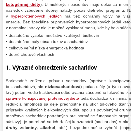
ketogénnej diéty
). U niektorých pacientov majú dokonca mierne
následok vzbudenie dobrej nálady počas diétneho programu. Na
v
hyperproteínových jedlách
má tiež ochranný vplyv na vlas
energie. Bez špeciálne pripravených hyperproteínových jedál ket
z normálnej stravy nie je možné vyskladať menu, kde by bolo súča
dostatočne vysoké množstvo kvalitných bielkovín
dostatočne malý obsah tukov a sacharidov
celkovo veľmi nízka energetická hodnota
dobré chuťové vlastnosti
1. Výrazné obmedzenie sacharidov
Sprievodné zníženie prísunu sacharidov (správne koncipov
bezsacharidová, ale
nízkosacharidová)
počas diéty (a tým navod
krvi) potom vedie k aktivizácii odbúravania zásobného tukového tka
správne koncipovanej proteínovej diéte
teda dochádza k minimálne
redukcia hmotnosti sa deje prednostne na úkor tukového tkaniv
prípravky kvalitných bielkovinových diét, spolu s povolenými druh
množstvo sacharidov potrebných pre normálne fungovanie organi
sústavy), je potrebné sa ich ďalšej konzumácii (sacharidov) v ake
druhy zeleniny, alkohol
, atď.) bezpodmienečne vyhnúť (najm