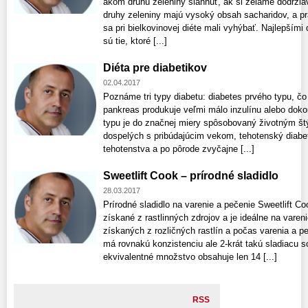
akom druhu zeleniny siahnuť, ak si želáme dodržiav
druhy zeleniny majú vysoký obsah sacharidov, a p
sa pri bielkovinovej diéte mali vyhýbať. Najlepšími 
sú tie, ktoré [...]
Diéta pre diabetikov
02.04.2017
Poznáme tri typy diabetu: diabetes prvého typu, čo 
pankreas produkuje veľmi málo inzulínu alebo doko
typu je do značnej miery spôsobovaný životným št
dospelých s pribúdajúcim vekom, tehotenský diabet
tehotenstva a po pôrode zvyčajne [...]
Sweetlift Cook – prírodné sladidlo
28.03.2017
Prírodné sladidlo na varenie a pečenie Sweetlift Coo
získané z rastlinných zdrojov a je ideálne na varen
získaných z rozličných rastlín a počas varenia a p
má rovnakú konzistenciu ale 2-krát takú sladiacu 
ekvivalentné množstvo obsahuje len 14 [...]
RSS