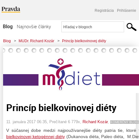
Registrácia
Prihlásenie
Blog
Najnovšie články
Najčítanejšie články
Blog
>
MUDr. Richard Kozár
>
Princíp bielkovinovej diéty
Najkomentovanejšie články
Zoznam blogov
Komerčné blogy
Princíp bielkovinovej diéty
11. januára 2017 06:35
, Prečítané 6 779x,
Richard Kozár
,
KOMERČNÝ BLOG
V súčasnej dobe medzi najpoužívanejšie diéty patria tie, ktoré
bielkovinovej ketogénnej diéty
(Dukanova diéta, Paleo diéta, M.Die