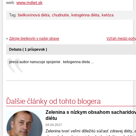
web:
www.mdiet.sk
Tag:
bielkovinová diéta
,
chudnutie
,
ketogénna diéta
,
ketóza
«
Zdroje bielkovín v našej strave
Vzťah medzi pohy
Debata ( 1 príspevok )
preco autior nanucuje spojenie : ketogenna dieta ...
Ďalšie články od tohto blogera
Zelenina s nízkym obsahom sacharidov
diétu
04.04.2017
Zelenina tvorí veľmi dôležitú súčasť zdravej diéty,