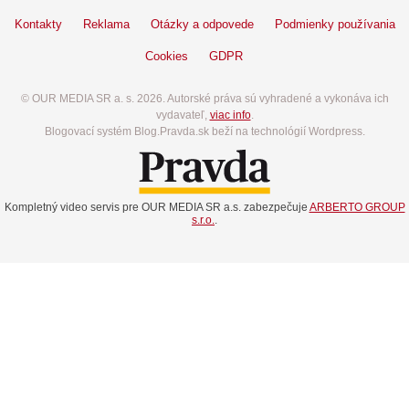
Kontakty
Reklama
Otázky a odpovede
Podmienky používania
Cookies
GDPR
© OUR MEDIA SR a. s. 2026. Autorské práva sú vyhradené a vykonáva ich
vydavateľ,
viac info
.
Blogovací systém Blog.Pravda.sk beží na technológií Wordpress.
Kompletný video servis pre OUR MEDIA SR a.s. zabezpečuje
ARBERTO GROUP
s.r.o.
.