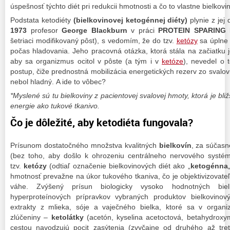
úspešnosť týchto diét pri redukcii hmotnosti a čo to vlastne bielkov
Podstata ketodiéty
(bielkovinovej ketogénnej diéty)
plynie z jej 
1973
profesor
George Blackburn
v práci
PROTEIN SPARING
šetriaci modifikovaný pôst), s vedomím, že do tzv.
ketózy
sa úplne 
počas hladovania. Jeho pracovná otázka, ktorá stála na začiatku 
aby sa organizmus ocitol v pôste (a tým i v
ketóze
), nevedel o 
postup, čiže prednostná mobilizácia energetických rezerv zo svalovi
nebol hladný. A ide to vôbec?
*Myslené sú tu bielkoviny z pacientovej svalovej hmoty, ktorá je bl
energie ako tukové tkanivo.
Čo je dôležité, aby ketodiéta fungovala?
Prísunom dostatočného množstva kvalitných
bielkovín
, za súčasn
(bez toho, aby došlo k ohrozeniu centrálneho nervového systé
tzv.
ketózy
(odtiaľ označenie bielkovinových diét ako „
ketogénna
hmotnosť prevažne na úkor tukového tkaniva, čo je objektivizova
váhe. Zvýšený prísun biologicky vysoko hodnotných bi
hyperproteínových prípravkov vybraných produktov bielkovinový
extrakty z mlieka, sóje a vaječného bielka, ktoré sa v organ
zlúčeniny –
ketolátky
(acetón, kyselina acetoctová, betahydroxy
cestou navodzujú pocit zasýtenia (zvyčajne od druhého až tr