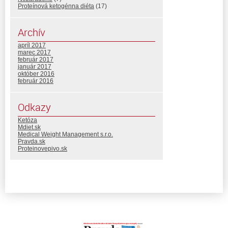
Proteínová ketogénna diéta
(17)
Archív
apríl 2017
marec 2017
február 2017
január 2017
október 2016
február 2016
Odkazy
Ketóza
Mdiet.sk
Medical Weight Management s.r.o.
Pravda.sk
Proteinovepivo.sk