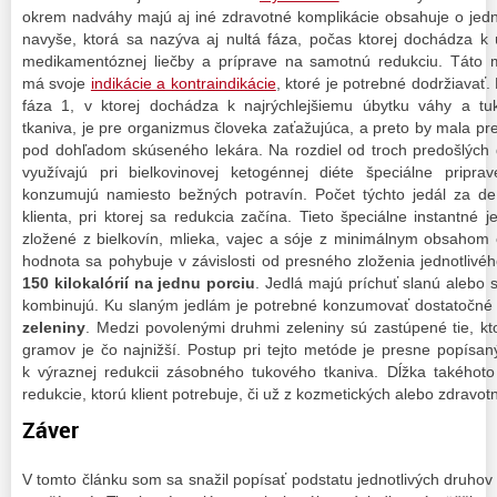
okrem nadváhy majú aj iné zdravotné komplikácie obsahuje o jed
navyše, ktorá sa nazýva aj nultá fáza, počas ktorej dochádza k
medikamentóznej liečby a príprave na samotnú redukciu. Táto 
má svoje
indikácie a kontraindikácie
, ktoré je potrebné dodržiavať.
fáza 1, v ktorej dochádza k najrýchlejšiemu úbytku váhy a tu
tkaniva, je pre organizmus človeka zaťažujúca, a preto by mala pr
pod dohľadom skúseného lekára. Na rozdiel od troch predošlých 
využívajú pri bielkovinovej ketogénnej diéte špeciálne pripra
konzumujú namiesto bežných potravín. Počet týchto jedál za de
klienta, pri ktorej sa redukcia začína. Tieto špeciálne instantné
zložené z bielkovín, mlieka, vajec a sóje z minimálnym obsahom 
hodnota sa pohybuje v závislosti od presného zloženia jednotlivé
150 kilokalórií na jednu porciu
. Jedlá majú príchuť slanú alebo 
kombinujú. Ku slaným jedlám je potrebné konzumovať dostatočn
zeleniny
. Medzi povolenými druhmi zeleniny sú zastúpené tie, k
gramov je čo najnižší. Postup pri tejto metóde je presne popísa
k výraznej redukcii zásobného tukového tkaniva. Dĺžka takéhoto 
redukcie, ktorú klient potrebuje, či už z kozmetických alebo zdravo
Záver
V tomto článku som sa snažil popísať podstatu jednotlivých druhov 