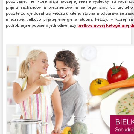
používané. Tie, ktoré majú naozaj aj reálne výsledky, sú väčšino
príjmu sacharidov a preorientovania sa organizmu do určitéh
použité zdroje dosahujú ketózu určitého stupňa a odbúravanie záso
množstva celkovo prijatej energie a stupňa ketózy, v ktorej s
podrobnejšie popíšem jednotlivé fázy
bielkovinovej ketogénnej d