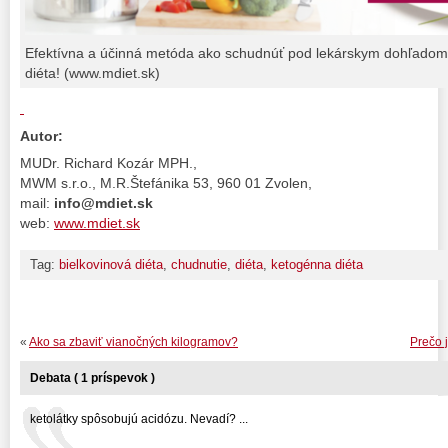
Efektívna a účinná metóda ako schudnúť pod lekárskym dohľadom 
diéta! (www.mdiet.sk)
Autor:
MUDr. Richard Kozár MPH.,
MWM s.r.o., M.R.Štefánika 53, 960 01 Zvolen,
mail:
info@mdiet.sk
web:
www.mdiet.sk
Tag:
bielkovinová diéta
,
chudnutie
,
diéta
,
ketogénna diéta
«
Ako sa zbaviť vianočných kilogramov?
Prečo j
Debata ( 1 príspevok )
ketolátky spôsobujú acidózu. Nevadí? ...