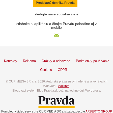
Predplatné denníka Pravda
sledujte naše sociálne siete
stiahnite si aplikáciu a čítajte Pravdu pohodlne aj v
mobile
Kontakty
Reklama
Otázky a odpovede
Podmienky používania
Cookies
GDPR
© OUR MEDIA SR a. s. 2026. Autorské práva sú vyhradené a vykonáva ich
vydavateľ,
viac info
.
Blogovací systém Blog.Pravda.sk beží na technológií Wordpress.
Kompletný video servis pre OUR MEDIA SR a.s. zabezpečuje
ARBERTO GROUP