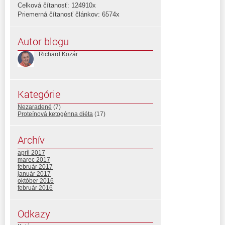
Celková čítanosť: 124910x
Priemerná čítanosť článkov: 6574x
Autor blogu
Richard Kozár
Kategórie
Nezaradené
(7)
Proteínová ketogénna diéta
(17)
Archív
apríl 2017
marec 2017
február 2017
január 2017
október 2016
február 2016
Odkazy