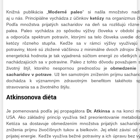
Knižná publikácia „
Moderné paleo
“ si našla množstvo nad
aj u nás. Principiálne vychádza z účinkov
ketózy
na organizmus č
Podľa množstva prijatých sacharidov na deň sa rozlišujú rôzne
palea. Paleo vychádza zo spôsobu výživy človeka v období pal
a odporúča spektrum potravín, ktorými sa telo človeka uvedie d
ketózy rôzneho stupňa. Keďže sa v rámci výživy využívajú
potraviny, ktoré sú zložené väčšinou z minimálne dvoch zdrojov živ
energetická hodnota je tak vyjadrená súčtom energií zo všetkých 
nachádzajúcich sa v potravine. Paleo z tohto dôvodu považujem 
životný štýl, ktorého nespornou prednosťou je
obmedzenie 
sacharidov v potrave
. Už len samotným znížením príjmu sachari
dochádza k významným zdravotným benefitom takéhoto s
stravovania sa a životného štýlu.
Atkinsonova diéta
Je pomenovaná podľa jej propagátora
Dr. Atkinsa
a na konci min
USA. Ako základný princíp využíva tiež preorientovanie metaboli
Ketóza sa dostavuje obmedzením množstva prijatých sacharido
zníženia príjmu živočíšnych tukov a bielkovín. Jej efekt závisí o
prijatej energie. Keďže využíva bežné potraviny a ich úpravu bez 