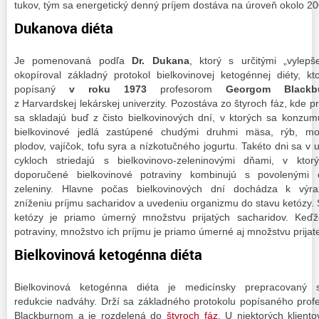
tukov, tým sa energetický denný príjem dostáva na úroveň okolo 200
Dukanova diéta
Je pomenovaná podľa
Dr. Dukana
, ktorý s určitými „vylepš
okopíroval základný protokol bielkovinovej ketogénnej diéty, kt
popísaný
v roku 1973
profesorom
Georgom Blackb
z Harvardskej lekárskej univerzity. Pozostáva zo štyroch fáz, kde p
sa skladajú buď z čisto bielkovinových dní, v ktorých sa konzum
bielkovinové jedlá zastúpené chudými druhmi mäsa, rýb, mo
plodov, vajíčok, tofu syra a nízkotučného jogurtu. Takéto dni sa v u
cykloch striedajú s bielkovinovo-zeleninovými dňami, v ktor
doporučené bielkovinové potraviny kombinujú s povolenými 
zeleniny. Hlavne počas bielkovinových dní dochádza k výr
zníženiu príjmu sacharidov a uvedeniu organizmu do stavu ketózy.
ketózy je priamo úmerný množstvu prijatých sacharidov. Keďž
potraviny, množstvo ich príjmu je priamo úmerné aj množstvu prijate
Bielkovinová ketogénna diéta
Bielkovinová ketogénna diéta je medicínsky prepracovaný 
redukcie nadváhy. Drží sa základného protokolu popísaného pro
Blackburnom a je rozdelená do
štyroch fáz
. U niektorých klientov