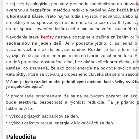
z tej istej fyziologickej podstaty prechodu metabolizmu do stavu
k
overenou a bezpečnou metódou redukcie nadváhy. Ako každá iná 
a kontraindikácie
. Preto najmä ľudia s vyššou nadváhou, alebo a
s niektorým so sprievodných ochorení, ako je cukrovka II. typu, vy
do rúk špecializovaného lekára alebo minimálne veľmi skúseného n
Navodenie stavu
ketózy
nastáva postupne a začína znížením príj
sacharidov na jeden deň
. Je v podstate jedno, či sa jedná o
viazané väzbami až do polysacharidov. Rozdiel je len v tom, že 
využijú, či už ako zdroj energie, alebo na tvorbu zásobného tuku. P
na deň pretrváva dostatočne dlho, bez akéhokoľvek prerušenia, te
ketózy
, čo znamená, že ako zdroj energie na pokrytie svojich en
ketolátky
, ktoré sa vytvárajú u obézneho človeka štiepením zásob
V čom je teda rozdiel medzi jednotlivými diétami, keď všetky využíva
je najefektívnejšia?
V prvom rade pripomeniem, že sa na ne budem pozerať len ako n
bude efektivita, bezpečnosť a rýchlosť redukcie. Tá je priam
faktormi. A to:
výškou prijatých sacharidov za deň,
výškou celkovo prijatej energie v kilokalóriách za deň.
Paleodiéta