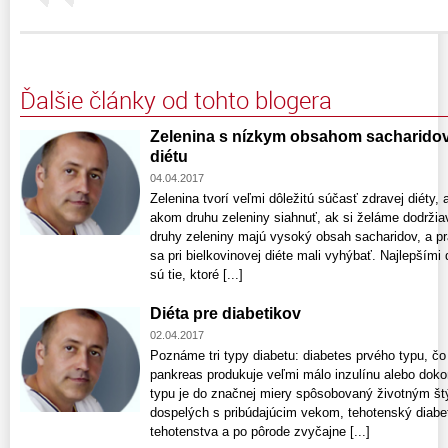
Ďalšie články od tohto blogera
Zelenina s nízkym obsahom sacharidov
diétu
04.04.2017
Zelenina tvorí veľmi dôležitú súčasť zdravej diéty,
akom druhu zeleniny siahnuť, ak si želáme dodržiav
druhy zeleniny majú vysoký obsah sacharidov, a p
sa pri bielkovinovej diéte mali vyhýbať. Najlepšími 
sú tie, ktoré [...]
Diéta pre diabetikov
02.04.2017
Poznáme tri typy diabetu: diabetes prvého typu, čo 
pankreas produkuje veľmi málo inzulínu alebo doko
typu je do značnej miery spôsobovaný životným št
dospelých s pribúdajúcim vekom, tehotenský diabet
tehotenstva a po pôrode zvyčajne [...]