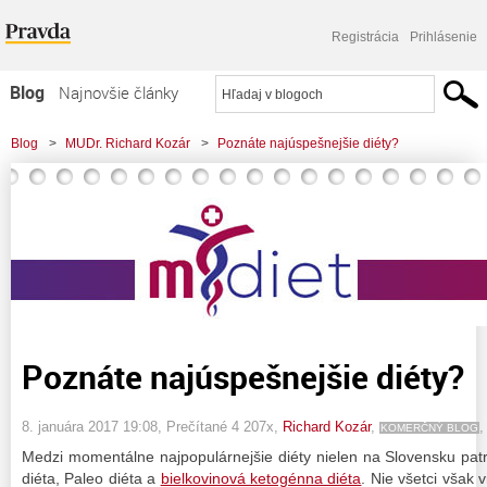
Registrácia
Prihlásenie
Blog
Najnovšie články
Najčítanejšie články
Blog
>
MUDr. Richard Kozár
>
Poznáte najúspešnejšie diéty?
Najkomentovanejšie články
Zoznam blogov
Komerčné blogy
Poznáte najúspešnejšie diéty?
8. januára 2017 19:08
, Prečítané 4 207x,
Richard Kozár
,
KOMERČNÝ BLOG
Medzi momentálne najpopulárnejšie diéty nielen na Slovensku pat
diéta, Paleo diéta a
bielkovinová ketogénna diéta
. Nie všetci však