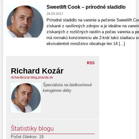
Sweetlift Cook – prírodné sladidlo
28.03.2017
Prírodné sladidlo na varenie a pečenie Sweetlift Coo
získané z rastlinných zdrojov a je ideálne na varen
získaných z rozličných rastlín a počas varenia a p
má rovnakú konzistenciu ale 2-krát takú sladiacu 
ekvivalentné množstvo obsahuje len 14 [...]
RSS
Richard Kozár
richardkozar.blog.pravda.sk
Špecialista na bielkovinové
ketogénne diéty
Štatistiky blogu
Počet článkov: 19